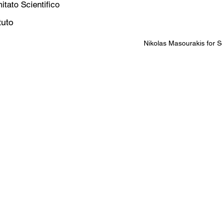
tato Scientifico
tuto
Nikolas Masourakis for So