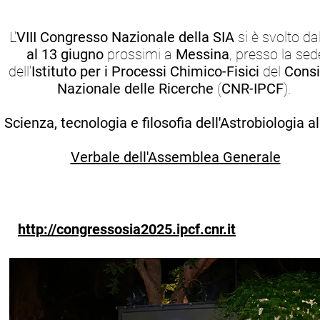
L'
VIII Congresso Nazionale della SIA
si è svolto dal
al 13 giugno
prossimi a
Messina
, presso la sed
dell'
Istituto per i Processi Chimico-Fisici
del
Consi
Nazionale delle Ricerche
(
CNR-IPCF
).
Scienza, tecnologia e filosofia dell'Astrobiologia al
Verbale dell'Assemblea Generale
http://congressosia2025.ipcf.cnr.it