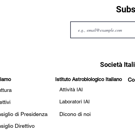
Subs
Società Ital
Siamo
Istituto Astrobiologico Italiano
Co
Attività IAI
uttura
Laboratori IAI
ttivi
siglio di Presidenza
Dicono di noi
siglio Direttivo