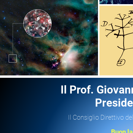
Il Prof. Giova
Preside
Il Consiglio Direttivo de
Buon la