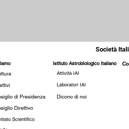
Società Ital
Siamo
Istituto Astrobiologico Italiano
Co
Attività IAI
uttura
Laboratori IAI
ttivi
siglio di Presidenza
Dicono di noi
siglio Direttivo
tato Scientifico