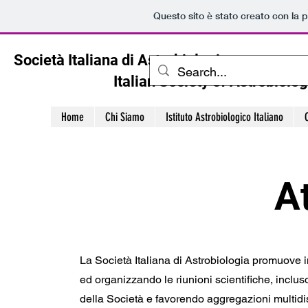
Questo sito è stato creato con la 
Società Italiana di Astrobiologia
Italian Society of Astrobiolog
Home
Chi Siamo
Istituto Astrobiologico Italiano
At
La Società Italiana di Astrobiologia promuove i
ed organizzando le riunioni scientifiche, inclus
della Società e favorendo aggregazioni multidisc