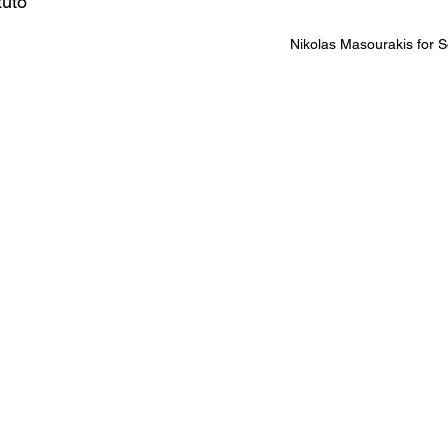
tuto
Nikolas Masourakis for So